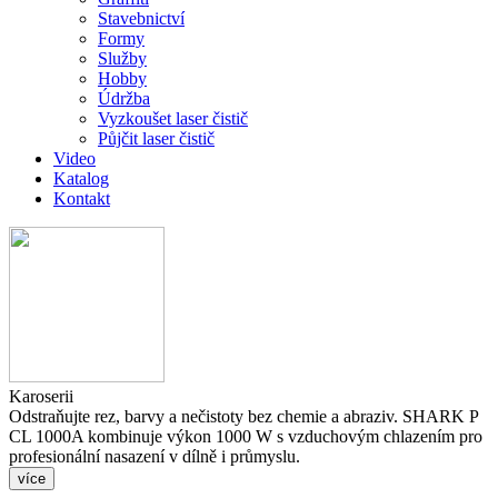
Stavebnictví
Formy
Služby
Hobby
Údržba
Vyzkoušet laser čistič
Půjčit laser čistič
Video
Katalog
Kontakt
Karoserii
Odstraňujte rez, barvy a nečistoty bez chemie a abraziv. SHARK P
CL 1000A kombinuje výkon 1000 W s vzduchovým chlazením pro
profesionální nasazení v dílně i průmyslu.
více