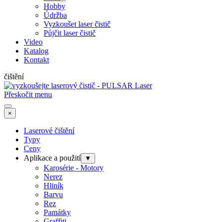
Hobby
Údržba
Vyzkoušet laser čistič
Půjčit laser čistič
Video
Katalog
Kontakt
čištění
Přeskočit menu
×
Laserové čištění
Typy
Ceny
Aplikace a použití
▼
Karosérie - Motory
Nerez
Hliník
Barvu
Rez
Památky
Graffiti