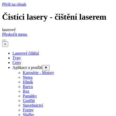
Přejít na obsah
Čistíci lasery - čištění laserem
laserové
Přeskočit menu
×
Laserové čištění
Typy
Ceny
Aplikace a použití
▼
Karosérie - Motory
Nerez
Hliník
Barvu
Rez
Památky
Graffiti
Stavebnictví
Formy
Služby