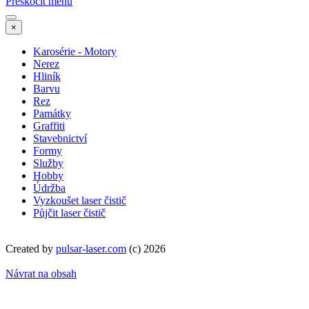
Přeskočit menu
×
Karosérie - Motory
Nerez
Hliník
Barvu
Rez
Památky
Graffiti
Stavebnictví
Formy
Služby
Hobby
Údržba
Vyzkoušet laser čistič
Půjčit laser čistič
Created by
pulsar-laser.com
(c) 2026
Návrat na obsah